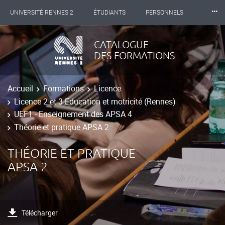
⸱⸱⸱
UNIVERSITÉ RENNES 2
ÉTUDIANTS
PERSONNELS
INTERNATIONAL
PROFESSIONNELS
BIBLIOTHÈQUES
CATALOGUE
DES FORMATIONS
LES NOUVELLES DE RENNES 2
Accueil
Formations
Licence
Licence 2 et 3 Education et motricité (Rennes)
UEF1 - Enseignement des APSA 4
Théorie et pratique APSA 2
THÉORIE ET PRATIQUE
APSA 2
Télécharger