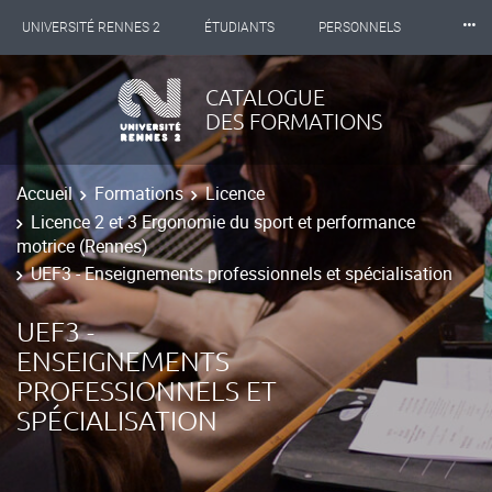
⸱⸱⸱
UNIVERSITÉ RENNES 2
ÉTUDIANTS
PERSONNELS
INTERNATIONAL
PROFESSIONNELS
BIBLIOTHÈQUES
CATALOGUE
DES FORMATIONS
LES NOUVELLES DE RENNES 2
Accueil
Formations
Licence
Licence 2 et 3 Ergonomie du sport et performance
motrice (Rennes)
UEF3 - Enseignements professionnels et spécialisation
UEF3 -
ENSEIGNEMENTS
PROFESSIONNELS ET
SPÉCIALISATION