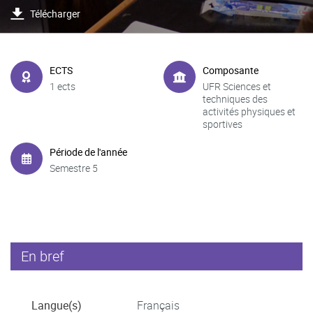
Télécharger
ECTS
Composante
1 ects
UFR Sciences et
techniques des
activités physiques et
sportives
Période de l'année
Semestre 5
En bref
Langue(s)
Français