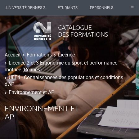
⸱⸱⸱
UNIVERSITÉ RENNES 2
ÉTUDIANTS
PERSONNELS
INTERNATIONAL
PROFESSIONNELS
BIBLIOTHÈQUES
CATALOGUE
DES FORMATIONS
LES NOUVELLES DE RENNES 2
Accueil
Formations
Licence
Licence 2 et 3 Ergonomie du sport et performance
motrice (Rennes)
UEF4 - Connaissances des populations et conditions
d'AP
Environnement et AP
ENVIRONNEMENT ET
AP