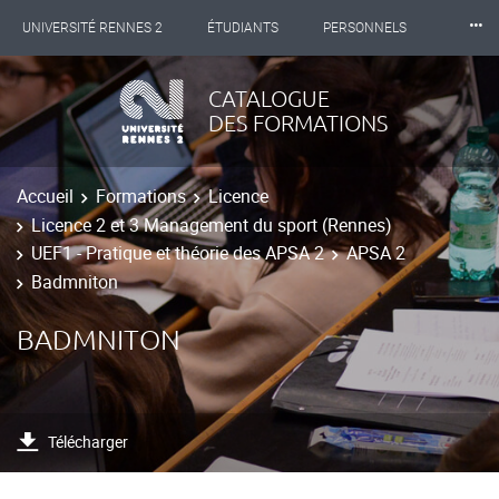
⸱⸱⸱
UNIVERSITÉ RENNES 2
ÉTUDIANTS
PERSONNELS
INTERNATIONAL
PROFESSIONNELS
BIBLIOTHÈQUES
CATALOGUE
DES FORMATIONS
LES NOUVELLES DE RENNES 2
Accueil
Formations
Licence
Licence 2 et 3 Management du sport (Rennes)
UEF1 - Pratique et théorie des APSA 2
APSA 2
Badmniton
BADMNITON
Télécharger