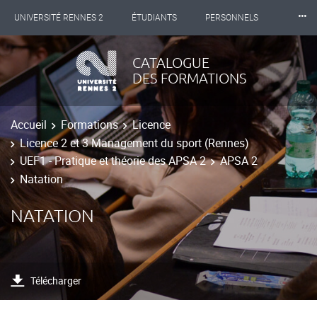
⸱⸱⸱
UNIVERSITÉ RENNES 2
ÉTUDIANTS
PERSONNELS
INTERNATIONAL
PROFESSIONNELS
BIBLIOTHÈQUES
CATALOGUE
DES FORMATIONS
LES NOUVELLES DE RENNES 2
Accueil
Formations
Licence
Licence 2 et 3 Management du sport (Rennes)
UEF1 - Pratique et théorie des APSA 2
APSA 2
Natation
NATATION
Télécharger