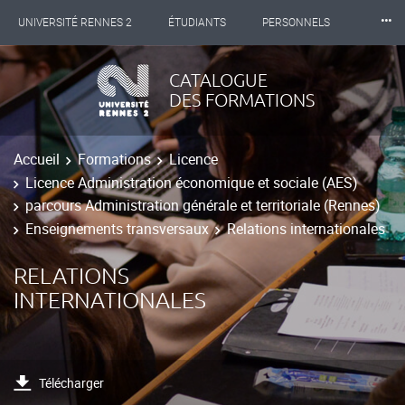
⸱⸱⸱
UNIVERSITÉ RENNES 2
ÉTUDIANTS
PERSONNELS
INTERNATIONAL
PROFESSIONNELS
BIBLIOTHÈQUES
CATALOGUE
DES FORMATIONS
LES NOUVELLES DE RENNES 2
Accueil
Formations
Licence
Licence Administration économique et sociale (AES)
parcours Administration générale et territoriale (Rennes)
Enseignements transversaux
Relations internationales
RELATIONS
INTERNATIONALES
Télécharger