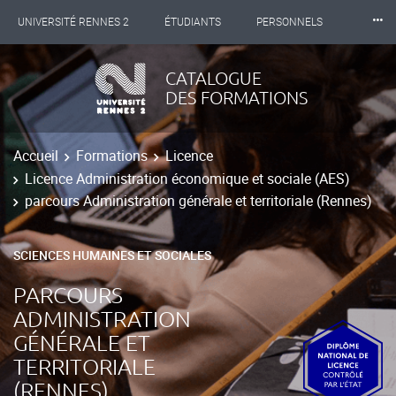
⸱⸱⸱
UNIVERSITÉ RENNES 2
ÉTUDIANTS
PERSONNELS
INTERNATIONAL
PROFESSIONNELS
BIBLIOTHÈQUES
CATALOGUE
DES FORMATIONS
LES NOUVELLES DE RENNES 2
Accueil
Formations
Licence
Licence Administration économique et sociale (AES)
parcours Administration générale et territoriale (Rennes)
SCIENCES HUMAINES ET SOCIALES
PARCOURS
ADMINISTRATION
GÉNÉRALE ET
TERRITORIALE
(RENNES)