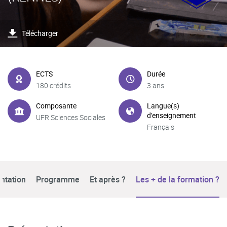
Télécharger
ECTS
Durée
180 crédits
3 ans
Composante
Langue(s)
d'enseignement
UFR Sciences Sociales
Français
ntation
Programme
Et après ?
Les + de la formation ?