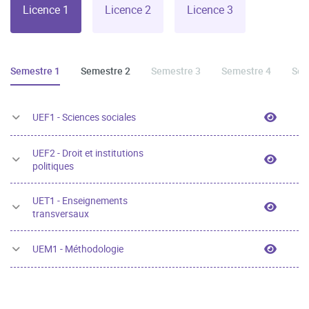
Licence 1
Licence 2
Licence 3
Semestre 1
Semestre 2
Semestre 3
Semestre 4
Sem
UEF1 -
UEF1 - Sciences sociales
UEF2 - Droit et institutions
UEF2 - 
politiques
UET1 - Enseignements
UET1 -
transversaux
UEM1 -
UEM1 - Méthodologie