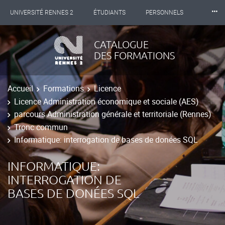
⸱⸱⸱
UNIVERSITÉ RENNES 2
ÉTUDIANTS
PERSONNELS
INTERNATIONAL
PROFESSIONNELS
BIBLIOTHÈQUES
CATALOGUE
DES FORMATIONS
LES NOUVELLES DE RENNES 2
Accueil
Formations
Licence
Licence Administration économique et sociale (AES)
parcours Administration générale et territoriale (Rennes)
Tronc commun
Informatique: interrogation de bases de donées SQL
INFORMATIQUE:
INTERROGATION DE
BASES DE DONÉES SQL