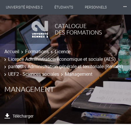
⸱⸱⸱
UNIVERSITÉ RENNES 2
ÉTUDIANTS
PERSONNELS
INTERNATIONAL
PROFESSIONNELS
BIBLIOTHÈQUES
CATALOGUE
DES FORMATIONS
LES NOUVELLES DE RENNES 2
Accueil
Formations
Licence
Licence Administration économique et sociale (AES)
parcours Administration générale et territoriale (Rennes)
UEF2 - Sciences sociales
Management
MANAGEMENT
Télécharger