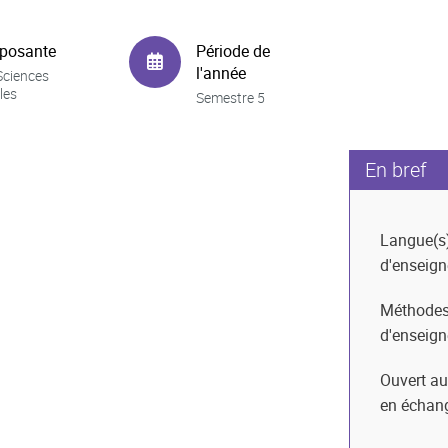
posante
Période de
l'année
Sciences
les
Semestre 5
En bref
Langue(s
d'enseig
Méthode
d'enseig
Ouvert au
en échan