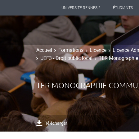
UNIVERSITÉ RENNES 2
ÉTUDIANTS
Accueil
Formations
Licence
Licence Adm
UEF3 - Droit public local
TER Monographie c
TER MONOGRAPHIE COMMUNA
Télécharger