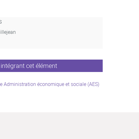
s
illejean
intégrant cet élément
e Administration économique et sociale (AES)