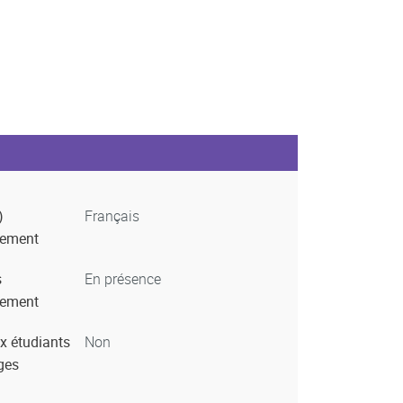
)
Français
nement
s
En présence
nement
x étudiants
Non
ges