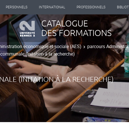
PERSONNELS
INTERNATIONAL
PROFESSIONNELS
BIBLIO
CATALOGUE
DES FORMATIONS
inistration économique et sociale (AES)
parcours Administrati
ommunale (Initation à la recherche)
LE (INITATION À LA RECHERCHE)