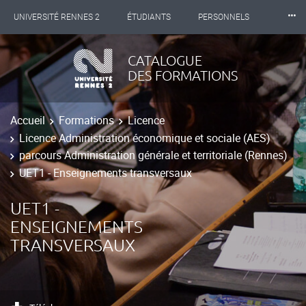
⸱⸱⸱
UNIVERSITÉ RENNES 2
ÉTUDIANTS
PERSONNELS
INTERNATIONAL
PROFESSIONNELS
BIBLIOTHÈQUES
CATALOGUE
DES FORMATIONS
LES NOUVELLES DE RENNES 2
Accueil
Formations
Licence
Licence Administration économique et sociale (AES)
parcours Administration générale et territoriale (Rennes)
UET1 - Enseignements transversaux
UET1 -
ENSEIGNEMENTS
TRANSVERSAUX