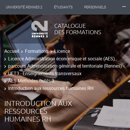
⸱⸱⸱
UNIVERSITÉ RENNES 2
ÉTUDIANTS
PERSONNELS
INTERNATIONAL
PROFESSIONNELS
BIBLIOTHÈQUES
CATALOGUE
DES FORMATIONS
LES NOUVELLES DE RENNES 2
Accueil
Formations
Licence
Licence Administration économique et sociale (AES)
parcours Administration générale et territoriale (Rennes)
UET3 - Enseignements transversaux
AES Méthodes outils 3
Introduction aux ressources humaines RH
INTRODUCTION AUX
RESSOURCES
HUMAINES RH