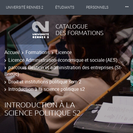
⸱⸱⸱
UNIVERSITÉ RENNES 2
ÉTUDIANTS
PERSONNELS
INTERNATIONAL
PROFESSIONNELS
BIBLIOTHÈQUES
CATALOGUE
DES FORMATIONS
LES NOUVELLES DE RENNES 2
Accueil
Formations
Licence
Licence Administration économique et sociale (AES)
parcours Gestion et administration des entreprises (St-
Brieuc)
Droit et institutions politique sem 2
Introduction à la science politique s2
INTRODUCTION À LA
SCIENCE POLITIQUE S2