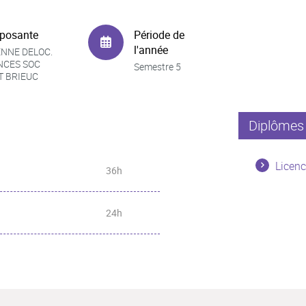
posante
Période de
l'année
NNE DELOC.
NCES SOC
Semestre 5
T BRIEUC
Diplômes 
Licenc
36h
24h