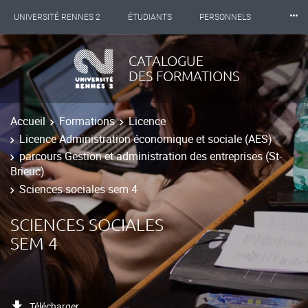
⸱⸱⸱
UNIVERSITÉ RENNES 2
ÉTUDIANTS
PERSONNELS
INTERNATIONAL
PROFESSIONNELS
BIBLIOTHÈQUES
CATALOGUE
DES FORMATIONS
LES NOUVELLES DE RENNES 2
Accueil
Formations
Licence
Licence Administration économique et sociale (AES)
parcours Gestion et administration des entreprises (St-
Brieuc)
Sciences sociales sem 4
SCIENCES SOCIALES
SEM 4
Télécharger