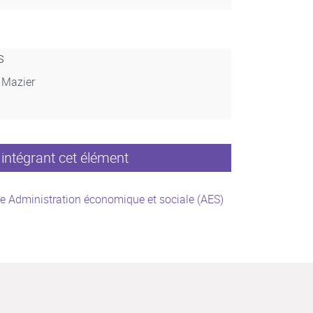
s
, Mazier
intégrant cet élément
e Administration économique et sociale (AES)