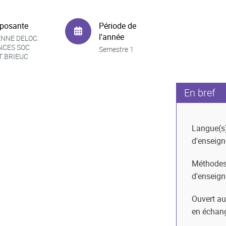
posante
Période de
l'année
NNE DELOC.
NCES SOC
Semestre 1
T BRIEUC
En bref
Langue(s
d'enseig
Méthode
d'enseig
Ouvert au
en échan