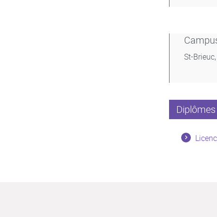
Campu
St-Brieuc
Diplômes 
Licenc