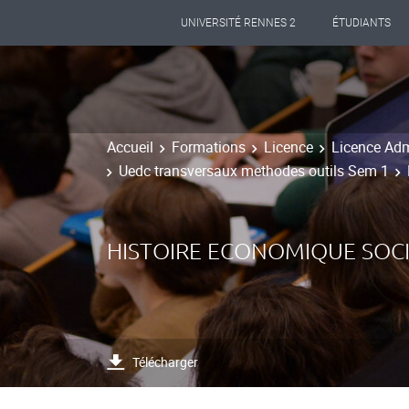
UNIVERSITÉ RENNES 2
ÉTUDIANTS
Accueil
Formations
Licence
Licence Adm
Uedc transversaux methodes outils Sem 1
HISTOIRE ECONOMIQUE SOCI
Télécharger