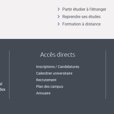
Partir étudier à l’étranger
Reprendre ses études
Formation à distance
Accès directs
Inscriptions / Candidatures
Calendrier universitaire
Recrutement
al
Plan des campus
dex
Annuaire