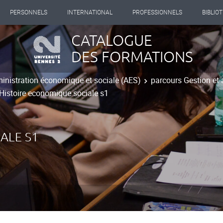
PERSONNELS
INTERNATIONAL
PROFESSIONNELS
BIBLIO
CATALOGUE
DES FORMATIONS
inistration économique et sociale (AES)
parcours Gestion et 
Histoire economique sociale s1
ALE S1