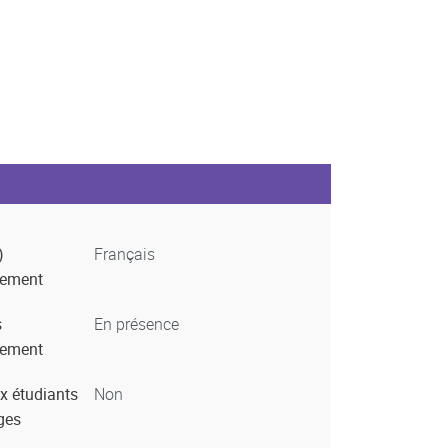
)
Français
nement
s
En présence
nement
x étudiants
Non
ges