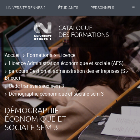
⸱⸱⸱
UNIVERSITÉ RENNES 2
ÉTUDIANTS
PERSONNELS
INTERNATIONAL
PROFESSIONNELS
BIBLIOTHÈQUES
CATALOGUE
DES FORMATIONS
LES NOUVELLES DE RENNES 2
Accueil
Formations
Licence
Licence Administration économique et sociale (AES)
parcours Gestion et administration des entreprises (St-
Brieuc)
Uedc transversaux sem 3
Démographie économique et sociale sem 3
DÉMOGRAPHIE
ÉCONOMIQUE ET
SOCIALE SEM 3