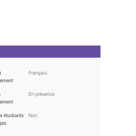
)
Français
nement
s
En présence
nement
x étudiants
Non
ges