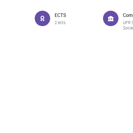
ECTS
Com
2 ects
UFR 
Socia