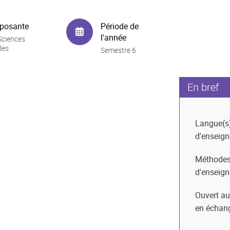
posante
Période de
l'année
Sciences
les
Semestre 6
En bref
Langue(s
d'enseig
Méthode
d'enseig
Ouvert au
en échan