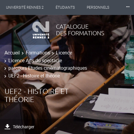
⸱⸱⸱
UNIVERSITÉ RENNES 2
ÉTUDIANTS
PERSONNELS
INTERNATIONAL
PROFESSIONNELS
BIBLIOTHÈQUES
CATALOGUE
DES FORMATIONS
LES NOUVELLES DE RENNES 2
Accueil
Formations
Licence
Licence Arts du spectacle
parcours Etudes cinématographiques
UEF2 - Histoire et théorie
UEF2 - HISTOIRE ET
THÉORIE
Télécharger