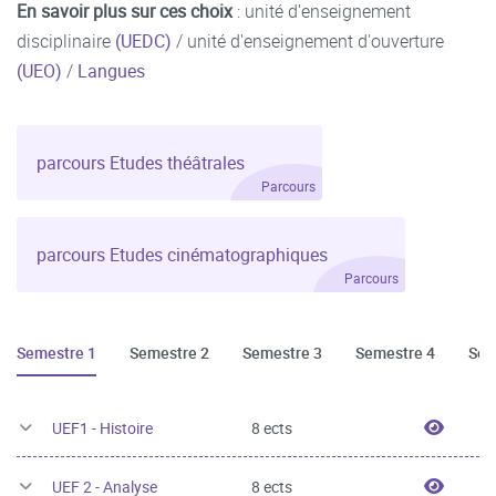
En savoir plus sur ces choix
: unité d'enseignement
disciplinaire
(UEDC)
/ unité d'enseignement d'ouverture
(UEO)
/
Langues
parcours Etudes théâtrales
Parcours
parcours Etudes cinématographiques
Parcours
Semestre 1
Semestre 2
Semestre 3
Semestre 4
Sem
UEF1 -
UEF1 - Histoire
8 ects
UEF 2 
UEF 2 - Analyse
8 ects