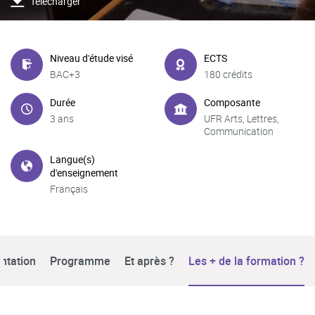
Télécharger
Niveau d'étude visé
ECTS
BAC+3
180 crédits
Durée
Composante
3 ans
UFR Arts, Lettres,
Communication
Langue(s)
d'enseignement
Français
ntation
Programme
Et après ?
Les + de la formation ?