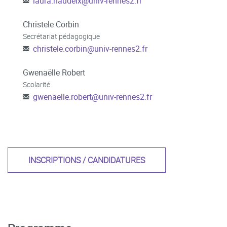
laura.naudeix
@
univ-rennes2.fr
Christele Corbin
Secrétariat pédagogique
christele.corbin
@
univ-rennes2.fr
Gwenaëlle Robert
Scolarité
gwenaelle.robert
@
univ-rennes2.fr
INSCRIPTIONS / CANDIDATURES