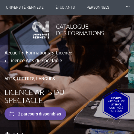
⸱⸱⸱
UNIVERSITÉ RENNES 2
ÉTUDIANTS
PERSONNELS
INTERNATIONAL
PROFESSIONNELS
BIBLIOTHÈQUES
CATALOGUE
DES FORMATIONS
LES NOUVELLES DE RENNES 2
Accueil
Formations
Licence
Licence Arts du spectacle
ARTS, LETTRES, LANGUES
LICENCE ARTS DU
SPECTACLE
2 parcours disponibles