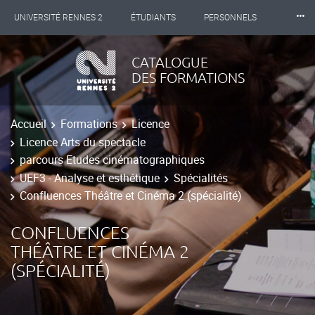
⸱⸱⸱
UNIVERSITÉ RENNES 2
ÉTUDIANTS
PERSONNELS
INTERNATIONAL
PROFESSIONNELS
BIBLIOTHÈQUES
CATALOGUE
DES FORMATIONS
LES NOUVELLES DE RENNES 2
Accueil
Formations
Licence
Licence Arts du spectacle
parcours Etudes cinématographiques
UEF3 - Analyse et esthétique
Spécialités
Confluences Théâtre et Cinéma 2 (spécialité)
CONFLUENCES
THÉÂTRE ET CINÉMA 2
(SPÉCIALITÉ)