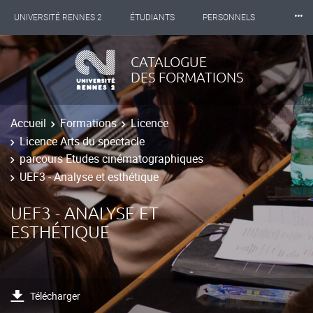
⸱⸱⸱
UNIVERSITÉ RENNES 2
ÉTUDIANTS
PERSONNELS
INTERNATIONAL
PROFESSIONNELS
BIBLIOTHÈQUES
CATALOGUE
DES FORMATIONS
LES NOUVELLES DE RENNES 2
Accueil
Formations
Licence
Licence Arts du spectacle
parcours Etudes cinématographiques
UEF3 - Analyse et esthétique
UEF3 - ANALYSE ET
ESTHÉTIQUE
Télécharger