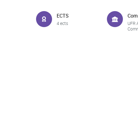
ECTS
Com
4 ects
UFR A
Comm