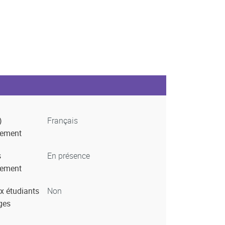
)
Français
nement
s
En présence
nement
x étudiants
Non
ges