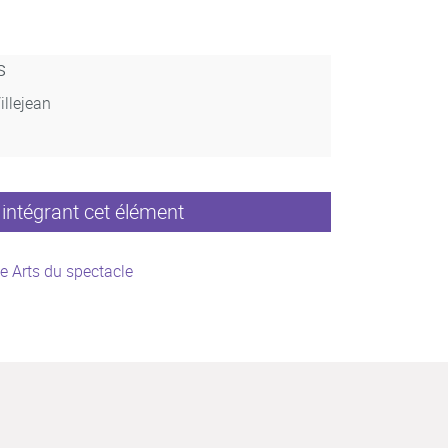
s
illejean
intégrant cet élément
e Arts du spectacle