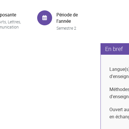
posante
Période de
l'année
rts, Lettres,
unication
Semestre 2
En bref
Langue(s
d'enseig
Méthode
d'enseig
Ouvert au
en échan