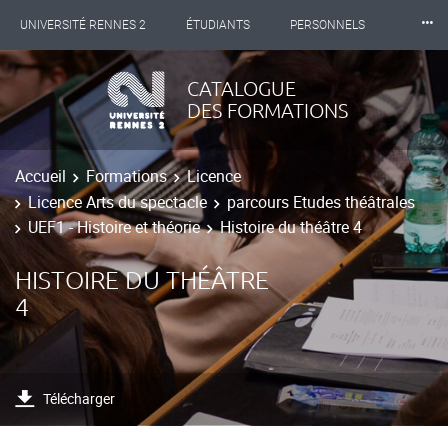
⸱⸱⸱
UNIVERSITÉ RENNES 2
ÉTUDIANTS
PERSONNELS
INTERNATIONAL
PROFESSIONNELS
BIBLIOTHÈQUES
CATALOGUE
DES FORMATIONS
LES NOUVELLES DE RENNES 2
Accueil
Formations
Licence
Licence Arts du spectacle
parcours Etudes théâtrales
UEF1 - Histoire et théorie
Histoire du théâtre 4
HISTOIRE DU THÉÂTRE
4
Télécharger