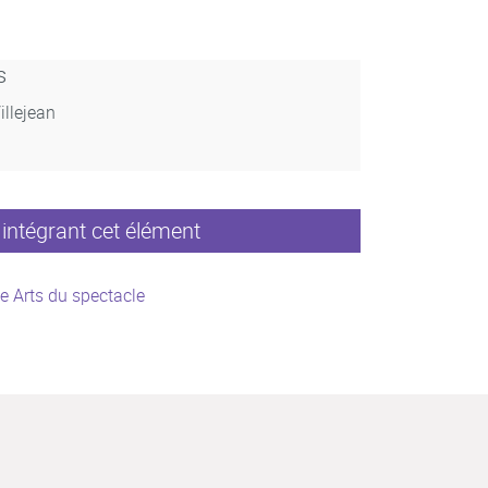
s
illejean
intégrant cet élément
e Arts du spectacle