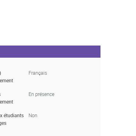
)
Français
nement
s
En présence
nement
x étudiants
Non
ges