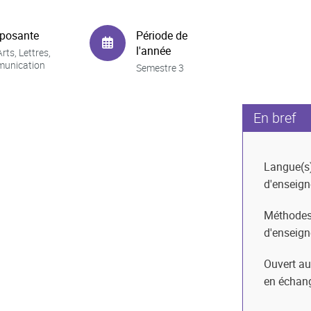
posante
Période de
l'année
rts, Lettres,
unication
Semestre 3
En bref
Langue(s
d'enseig
Méthode
d'enseig
Ouvert au
en échan