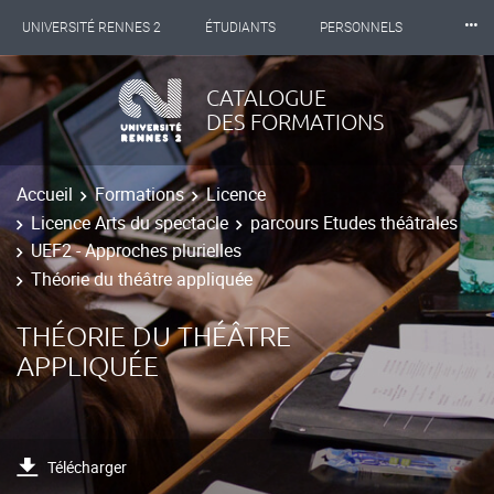
⸱⸱⸱
UNIVERSITÉ RENNES 2
ÉTUDIANTS
PERSONNELS
INTERNATIONAL
PROFESSIONNELS
BIBLIOTHÈQUES
CATALOGUE
DES FORMATIONS
LES NOUVELLES DE RENNES 2
Accueil
Formations
Licence
Licence Arts du spectacle
parcours Etudes théâtrales
UEF2 - Approches plurielles
Théorie du théâtre appliquée
THÉORIE DU THÉÂTRE
APPLIQUÉE
Télécharger