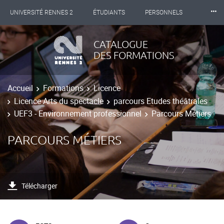
⸱⸱⸱
UNIVERSITÉ RENNES 2
ÉTUDIANTS
PERSONNELS
INTERNATIONAL
PROFESSIONNELS
BIBLIOTHÈQUES
CATALOGUE
DES FORMATIONS
LES NOUVELLES DE RENNES 2
Accueil
Formations
Licence
Licence Arts du spectacle
parcours Etudes théâtrales
UEF3 - Environnement professionnel
Parcours Métiers
PARCOURS MÉTIERS
Télécharger