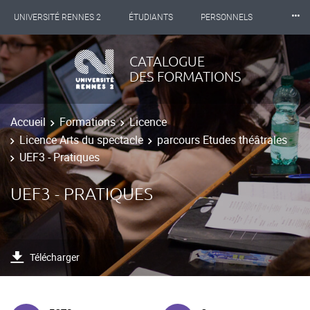
⸱⸱⸱
UNIVERSITÉ RENNES 2
ÉTUDIANTS
PERSONNELS
INTERNATIONAL
PROFESSIONNELS
BIBLIOTHÈQUES
CATALOGUE
DES FORMATIONS
LES NOUVELLES DE RENNES 2
Accueil
Formations
Licence
Licence Arts du spectacle
parcours Etudes théâtrales
UEF3 - Pratiques
UEF3 - PRATIQUES
Télécharger