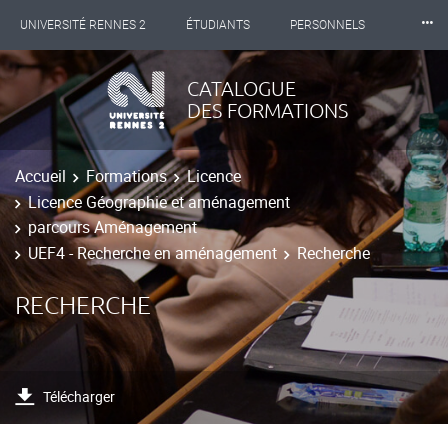
⸱⸱⸱
UNIVERSITÉ RENNES 2
ÉTUDIANTS
PERSONNELS
INTERNATIONAL
PROFESSIONNELS
BIBLIOTHÈQUES
CATALOGUE
DES FORMATIONS
LES NOUVELLES DE RENNES 2
Accueil
Formations
Licence
Licence Géographie et aménagement
parcours Aménagement
UEF4 - Recherche en aménagement
Recherche
RECHERCHE
Télécharger