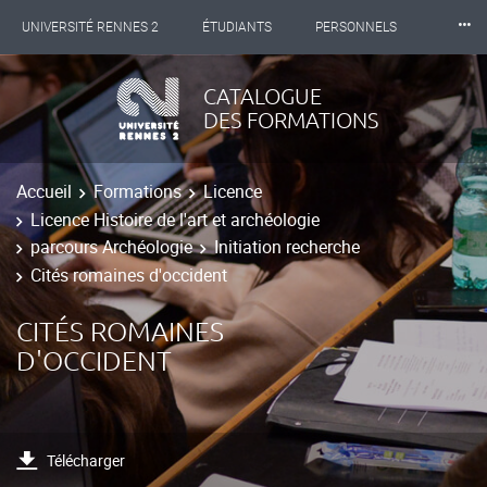
⸱⸱⸱
UNIVERSITÉ RENNES 2
ÉTUDIANTS
PERSONNELS
INTERNATIONAL
PROFESSIONNELS
BIBLIOTHÈQUES
CATALOGUE
DES FORMATIONS
LES NOUVELLES DE RENNES 2
Accueil
Formations
Licence
Licence Histoire de l'art et archéologie
parcours Archéologie
Initiation recherche
Cités romaines d'occident
CITÉS ROMAINES
D'OCCIDENT
Télécharger