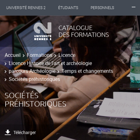
⸱⸱⸱
UNIVERSITÉ RENNES 2
ÉTUDIANTS
PERSONNELS
INTERNATIONAL
PROFESSIONNELS
BIBLIOTHÈQUES
CATALOGUE
DES FORMATIONS
LES NOUVELLES DE RENNES 2
Accueil
Formations
Licence
Licence Histoire de l'art et archéologie
parcours Archéologie
Temps et changements
Sociétés préhistoriques
SOCIÉTÉS
PRÉHISTORIQUES
Télécharger