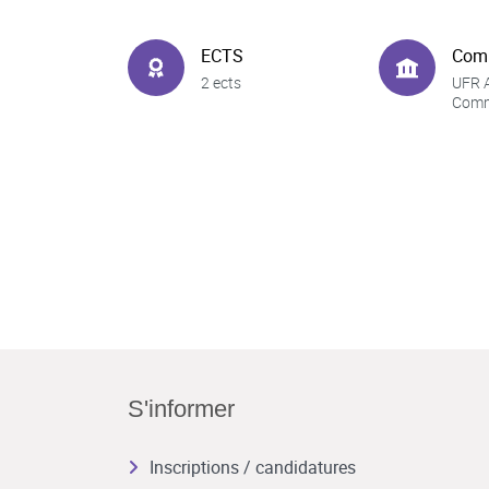
ECTS
Com
2 ects
UFR A
Comm
S'informer
Inscriptions / candidatures