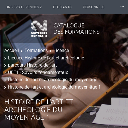
⸱⸱⸱
UNIVERSITÉ RENNES 2
ÉTUDIANTS
PERSONNELS
INTERNATIONAL
PROFESSIONNELS
BIBLIOTHÈQUES
CATALOGUE
DES FORMATIONS
LES NOUVELLES DE RENNES 2
Accueil
Formations
Licence
Licence Histoire de l'art et archéologie
parcours Histoire de l'art
UEF1 - Savoirs fondamentaux
Histoire de l'art et archéologie du moyen-âge
Histoire de l'art et archéologie du moyen-âge 1
HISTOIRE DE L'ART ET
ARCHÉOLOGIE DU
MOYEN-ÂGE 1