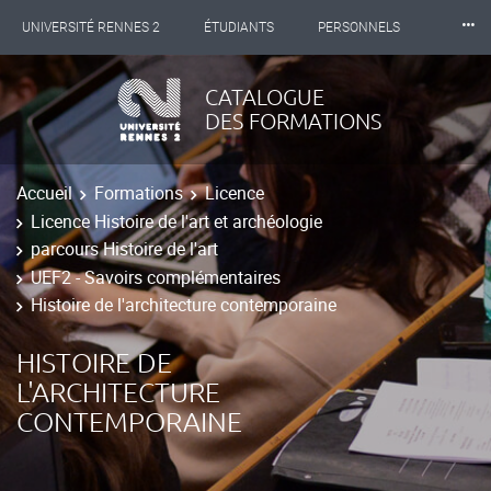
⸱⸱⸱
UNIVERSITÉ RENNES 2
ÉTUDIANTS
PERSONNELS
INTERNATIONAL
PROFESSIONNELS
BIBLIOTHÈQUES
CATALOGUE
DES FORMATIONS
LES NOUVELLES DE RENNES 2
Accueil
Formations
Licence
Licence Histoire de l'art et archéologie
parcours Histoire de l'art
UEF2 - Savoirs complémentaires
Histoire de l'architecture contemporaine
HISTOIRE DE
L'ARCHITECTURE
CONTEMPORAINE