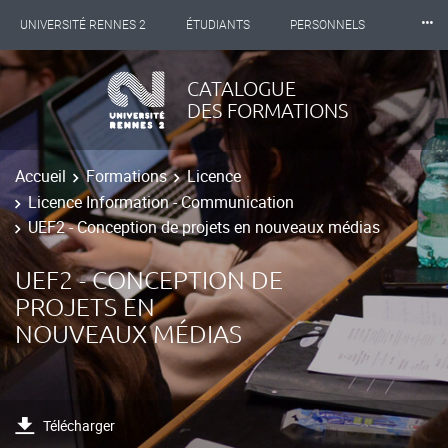
⸱⸱⸱
UNIVERSITÉ RENNES 2
ÉTUDIANTS
PERSONNELS
INTERNATIONAL
PROFESSIONNELS
BIBLIOTHÈQUES
CATALOGUE
DES FORMATIONS
LES NOUVELLES DE RENNES 2
Accueil
Formations
Licence
Licence Information - Communication
UEF2 - Conception de projets en nouveaux médias
UEF2 - CONCEPTION DE
PROJETS EN
NOUVEAUX MÉDIAS
Télécharger