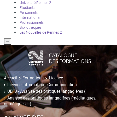
Université Rennes 2
Étudiants
Personnels
International
Professionnels
Bibliothèques
Les Nouvelles de Rennes 2
⸱⸱⸱
CATALOGUE
DES FORMATIONS
Accueil
Formations
Licence
Licence Information - Communication
UEF3 - Analyse des pratiques langagières (
Analyse des pratiques langagières (médiatiques,
numériques ...)