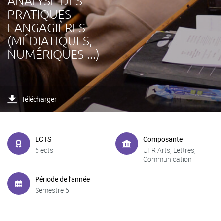
ANALYSE DES
PRATIQUES
LANGAGIÈRES
(MÉDIATIQUES,
NUMÉRIQUES ...)
Télécharger
ECTS
Composante
5 ects
UFR Arts, Lettres,
Communication
Période de l'année
Semestre 5