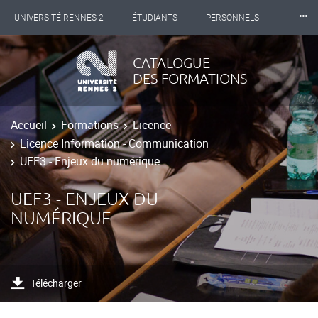
⸱⸱⸱
UNIVERSITÉ RENNES 2
ÉTUDIANTS
PERSONNELS
INTERNATIONAL
PROFESSIONNELS
BIBLIOTHÈQUES
CATALOGUE
DES FORMATIONS
LES NOUVELLES DE RENNES 2
Accueil
Formations
Licence
Licence Information - Communication
UEF3 - Enjeux du numérique
UEF3 - ENJEUX DU
NUMÉRIQUE
Télécharger