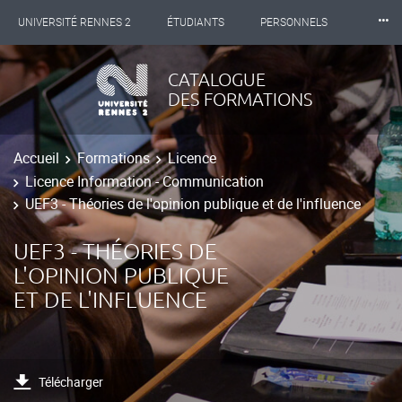
⸱⸱⸱
UNIVERSITÉ RENNES 2
ÉTUDIANTS
PERSONNELS
INTERNATIONAL
PROFESSIONNELS
BIBLIOTHÈQUES
CATALOGUE
DES FORMATIONS
LES NOUVELLES DE RENNES 2
Accueil
Formations
Licence
Licence Information - Communication
UEF3 - Théories de l'opinion publique et de l'influence
UEF3 - THÉORIES DE
L'OPINION PUBLIQUE
ET DE L'INFLUENCE
Télécharger