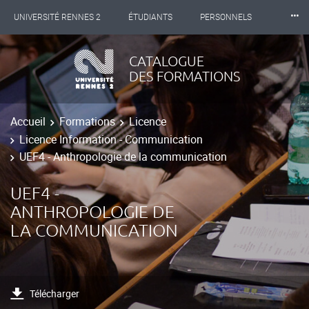
⸱⸱⸱
UNIVERSITÉ RENNES 2
ÉTUDIANTS
PERSONNELS
INTERNATIONAL
PROFESSIONNELS
BIBLIOTHÈQUES
CATALOGUE
DES FORMATIONS
LES NOUVELLES DE RENNES 2
Accueil
Formations
Licence
Licence Information - Communication
UEF4 - Anthropologie de la communication
UEF4 -
ANTHROPOLOGIE DE
LA COMMUNICATION
Télécharger