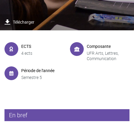
Télécharger
ECTS
Composante
4 ects
UFR Arts, Lettres,
Communication
Période de l'année
Semestre 5
En bref