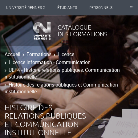
⸱⸱⸱
UNIVERSITÉ RENNES 2
ÉTUDIANTS
PERSONNELS
INTERNATIONAL
PROFESSIONNELS
BIBLIOTHÈQUES
CATALOGUE
DES FORMATIONS
LES NOUVELLES DE RENNES 2
Accueil
Formations
Licence
Licence Information - Communication
UEF4 - Histoire relations publiques, Communication
institutionnelle
Histoire des relations publiques et Communication
institutionnelle
HISTOIRE DES
RELATIONS PUBLIQUES
ET COMMUNICATION
INSTITUTIONNELLE