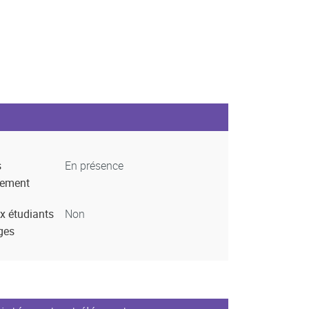
s
En présence
nement
x étudiants
Non
ges