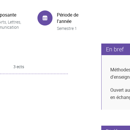
posante
Période de
l'année
rts, Lettres,
unication
Semestre 1
En bref
3 ects
Méthode
d'enseig
Ouvert au
en échan