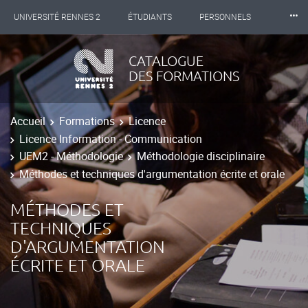
⸱⸱⸱
UNIVERSITÉ RENNES 2
ÉTUDIANTS
PERSONNELS
INTERNATIONAL
PROFESSIONNELS
BIBLIOTHÈQUES
CATALOGUE
DES FORMATIONS
LES NOUVELLES DE RENNES 2
Accueil
Formations
Licence
Licence Information - Communication
UEM2 - Méthodologie
Méthodologie disciplinaire
Méthodes et techniques d'argumentation écrite et orale
MÉTHODES ET
TECHNIQUES
D'ARGUMENTATION
ÉCRITE ET ORALE