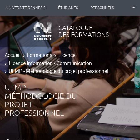
⸱⸱⸱
UNIVERSITÉ RENNES 2
ÉTUDIANTS
PERSONNELS
INTERNATIONAL
PROFESSIONNELS
BIBLIOTHÈQUES
CATALOGUE
DES FORMATIONS
LES NOUVELLES DE RENNES 2
Accueil
Formations
Licence
Licence Information - Communication
UEMP - Méthodologie du projet professionnel
UEMP -
MÉTHODOLOGIE DU
PROJET
PROFESSIONNEL