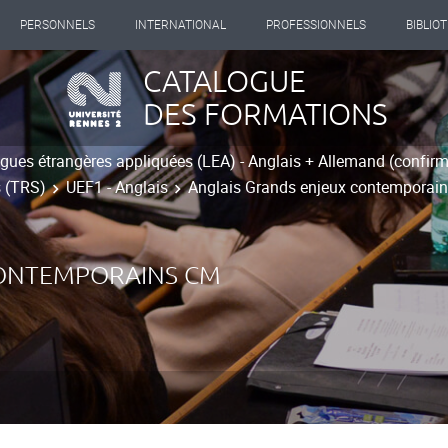
PERSONNELS
INTERNATIONAL
PROFESSIONNELS
BIBLIO
CATALOGUE
DES FORMATIONS
gues étrangères appliquées (LEA) - Anglais + Allemand (confir
s (TRS)
UEF1 - Anglais
Anglais Grands enjeux contemporai
CONTEMPORAINS CM