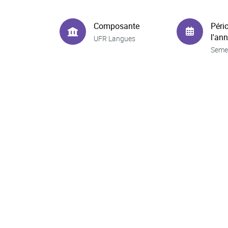
Composante
Péri
l'an
UFR Langues
Seme