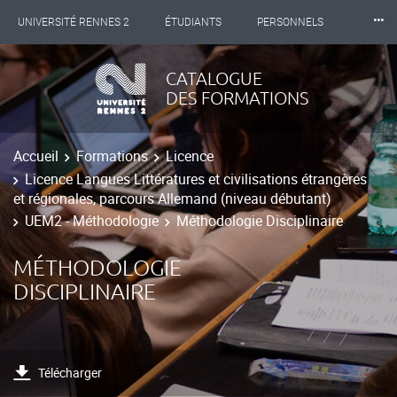
⸱⸱⸱
UNIVERSITÉ RENNES 2
ÉTUDIANTS
PERSONNELS
INTERNATIONAL
PROFESSIONNELS
BIBLIOTHÈQUES
CATALOGUE
DES FORMATIONS
LES NOUVELLES DE RENNES 2
Accueil
Formations
Licence
Licence Langues Littératures et civilisations étrangères
et régionales, parcours Allemand (niveau débutant)
UEM2 - Méthodologie
Méthodologie Disciplinaire
MÉTHODOLOGIE
DISCIPLINAIRE
Télécharger