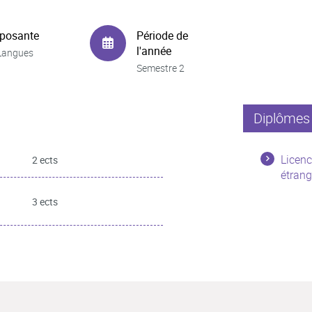
posante
Période de
l'année
Langues
Semestre 2
Diplômes 
Licenc
2 ects
étrang
3 ects