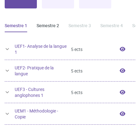
Semestre 1
Semestre 2
Semestre 3
Semestre 4
Sem
UEF1- Analyse de la langue
UEF1- 
5 ects
1
UEF2- Pratique de la
UEF2- 
5 ects
langue
UEF3 - Cultures
UEF3 -
5 ects
anglophones 1
UEM1 - Méthodologie -
UEM1 -
Copie