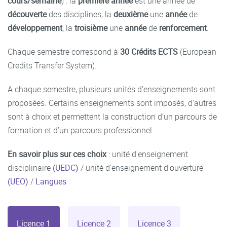
cours/semaine
) : la
première année
est une année de
découverte
des disciplines, la
deuxième
une
année
de
développement
, la
troisième
une
année
de
renforcement
.
Chaque semestre correspond à
30 Crédits ECTS
(European
Credits Transfer System).
A chaque semestre, plusieurs unités d'enseignements sont
proposées. Certains enseignements sont imposés, d’autres
sont à choix et permettent la construction d’un parcours de
formation et d’un parcours professionnel.
En savoir plus sur ces choix
: unité d'enseignement
disciplinaire
(UEDC)
/ unité d'enseignement d'ouverture
(UEO)
/
Langues
Licence 1
Licence 2
Licence 3