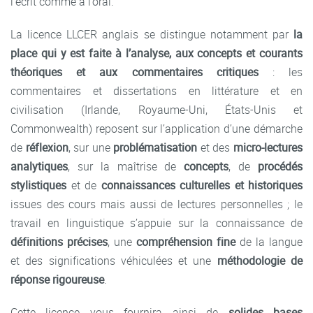
l’écrit comme à l’oral.
La licence LLCER anglais se distingue notamment par
la
place qui y est faite à l’analyse, aux concepts et courants
théoriques et aux commentaires critiques
: les
commentaires et dissertations en littérature et en
civilisation (Irlande, Royaume-Uni, États-Unis et
Commonwealth) reposent sur l’application d’une démarche
de
réflexion
, sur une
problématisation
et des
micro-lectures
analytiques
, sur la maîtrise de
concepts
, de
procédés
stylistiques
et de
connaissances culturelles et historiques
issues des cours mais aussi de lectures personnelles ; le
travail en linguistique s’appuie sur la connaissance de
définitions précises
, une
compréhension fine
de la langue
et des significations véhiculées et une
méthodologie de
réponse rigoureuse
.
Cette licence vous fournira ainsi de
solides bases