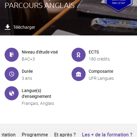
PARCOURS ANGLAIS
Télécharger
Niveau d'étude visé
ECTS
BAC+3
180 crédits
Durée
Composante
3 ans
UFR Langues
Langue(s)
d'enseignement
Français, Anglais
ntation
Programme
Et après ?
Les + de la formation ?