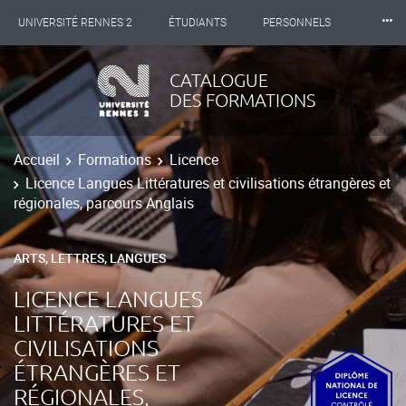
⸱⸱⸱
UNIVERSITÉ RENNES 2
ÉTUDIANTS
PERSONNELS
INTERNATIONAL
PROFESSIONNELS
BIBLIOTHÈQUES
CATALOGUE
DES FORMATIONS
LES NOUVELLES DE RENNES 2
Accueil
Formations
Licence
Licence Langues Littératures et civilisations étrangères et
régionales, parcours Anglais
ARTS, LETTRES, LANGUES
LICENCE LANGUES
LITTÉRATURES ET
CIVILISATIONS
ÉTRANGÈRES ET
RÉGIONALES,