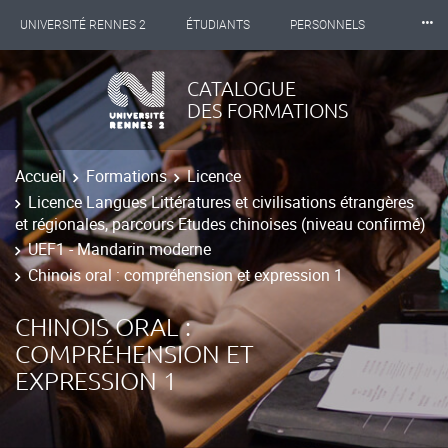
⸱⸱⸱
UNIVERSITÉ RENNES 2
ÉTUDIANTS
PERSONNELS
INTERNATIONAL
PROFESSIONNELS
BIBLIOTHÈQUES
CATALOGUE
DES FORMATIONS
LES NOUVELLES DE RENNES 2
Accueil
Formations
Licence
Licence Langues Littératures et civilisations étrangères
et régionales, parcours Etudes chinoises (niveau confirmé)
UEF1 - Mandarin moderne
Chinois oral : compréhension et expression 1
CHINOIS ORAL :
COMPRÉHENSION ET
EXPRESSION 1