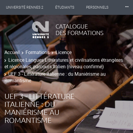
⸱⸱⸱
UNIVERSITÉ RENNES 2
ÉTUDIANTS
PERSONNELS
INTERNATIONAL
PROFESSIONNELS
BIBLIOTHÈQUES
CATALOGUE
DES FORMATIONS
LES NOUVELLES DE RENNES 2
Accueil
Formations
Licence
Licence Langues Littératures et civilisations étrangères
et régionales, parcours Italien (niveau confirmé)
UEF 3 - Littérature italienne : du Maniérisme au
Romantisme
UEF 3 - LITTÉRATURE
ITALIENNE : DU
MANIÉRISME AU
ROMANTISME