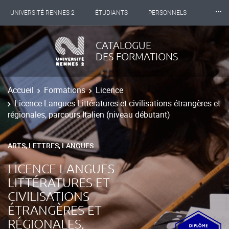
⸱⸱⸱
UNIVERSITÉ RENNES 2
ÉTUDIANTS
PERSONNELS
INTERNATIONAL
PROFESSIONNELS
BIBLIOTHÈQUES
CATALOGUE
DES FORMATIONS
LES NOUVELLES DE RENNES 2
Accueil
Formations
Licence
Licence Langues Littératures et civilisations étrangères et
régionales, parcours Italien (niveau débutant)
ARTS, LETTRES, LANGUES
LICENCE LANGUES
LITTÉRATURES ET
CIVILISATIONS
ÉTRANGÈRES ET
RÉGIONALES,