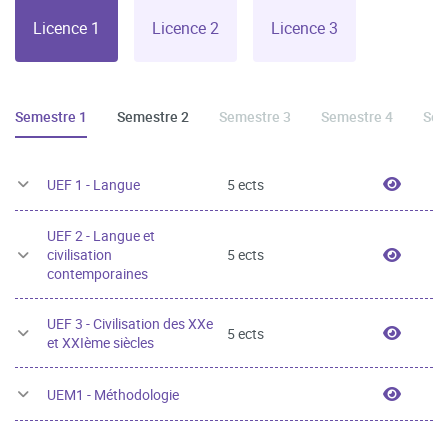
Licence 1
Licence 2
Licence 3
Semestre 1
Semestre 2
Semestre 3
Semestre 4
Sem
UEF 1 
UEF 1 - Langue
5 ects
UEF 2 - Langue et
UEF 2 
civilisation
5 ects
contemporaines
UEF 3 - Civilisation des XXe
UEF 3 
5 ects
et XXIème siècles
UEM1 -
UEM1 - Méthodologie